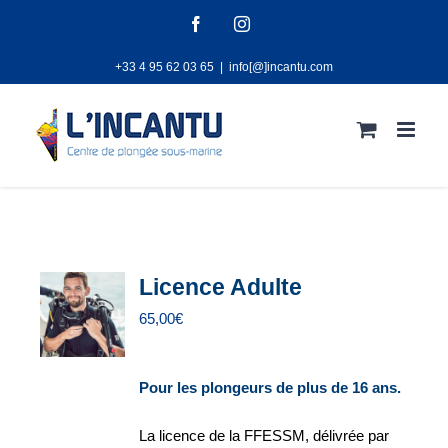
Passer
Facebook
Instagram
au
+33 4 95 62 03 65
|
info[@]incantu.com
contenu
Licence Adulte
65,00
€
Pour les plongeurs de plus de 16 ans.
La licence de la FFESSM, délivrée par