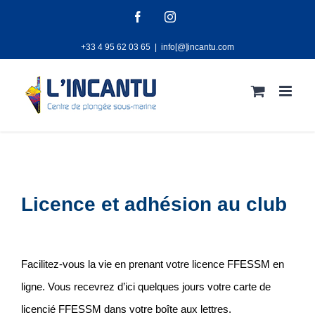
Passer
Facebook
Instagram
au
+33 4 95 62 03 65
|
info[@]incantu.com
contenu
Licence et adhésion au club
Facilitez-vous la vie en prenant votre licence FFESSM en
ligne. Vous recevrez d’ici quelques jours votre carte de
licencié FFESSM dans votre boîte aux lettres.